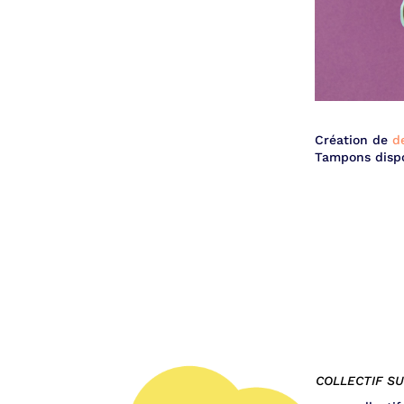
Création de
d
Tampons dispo
COLLECTIF S