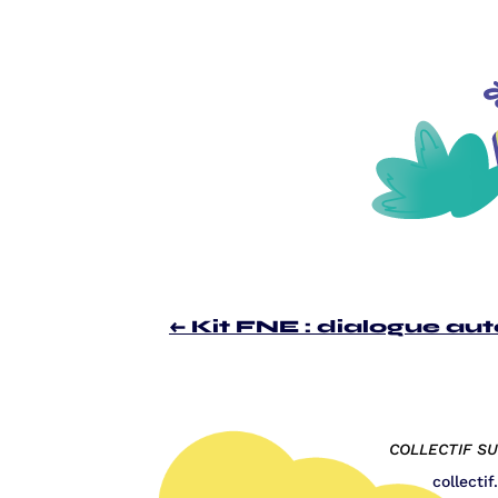
←
Kit FNE : dialogue aut
COLLECTIF S
collecti