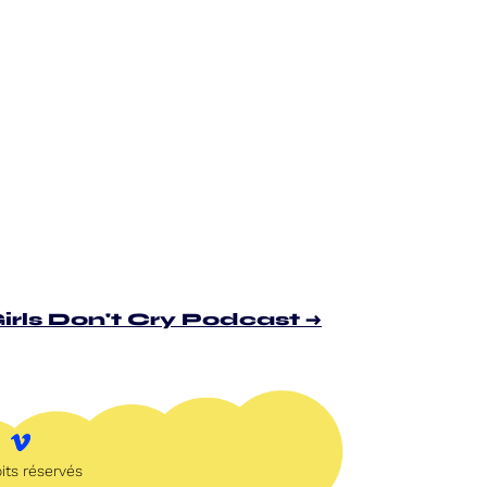
irls Don't Cry Podcast
→
its réservés