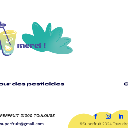
our des pesticides
G
UPERFRUIT 31000 TOULOUSE
f.superfruit@gmail.com
©Superfruit 2024 Tous dro