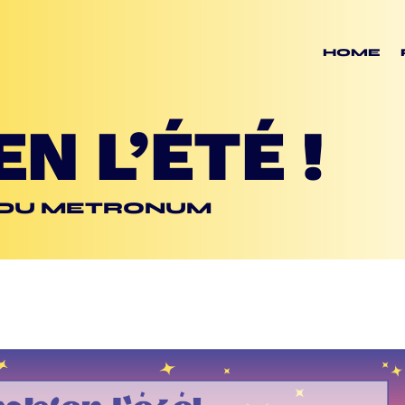
HOME
N L’ÉTÉ !
S DU METRONUM