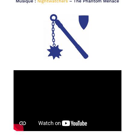
Musique :
Nightwatchers
– The Phantom Menace