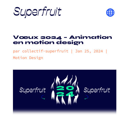
Vœux 2024 – Animation
en motion design
par
collectif-superfruit
|
Jan 25, 2024
|
Motion Design