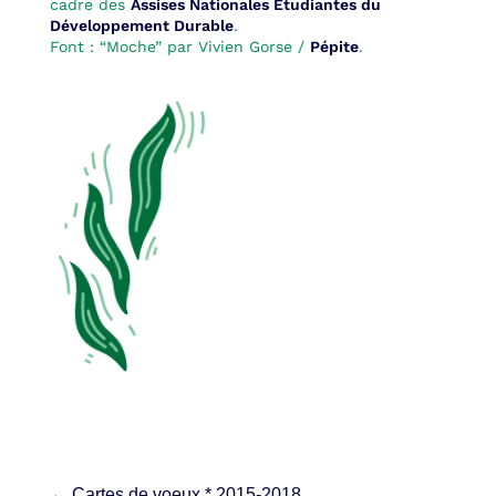
cadre des
Assises Nationales Étudiantes du
Développement Durable
.
Font : “Moche” par Vivien Gorse /
Pépite
.
←
Cartes de voeux * 2015-2018